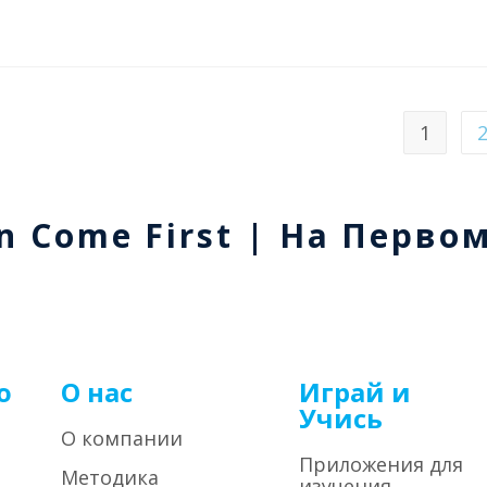
1
n Come First | На Перво
о
О нас
Играй и
Учись
О компании
Приложения для
Методика
изучения