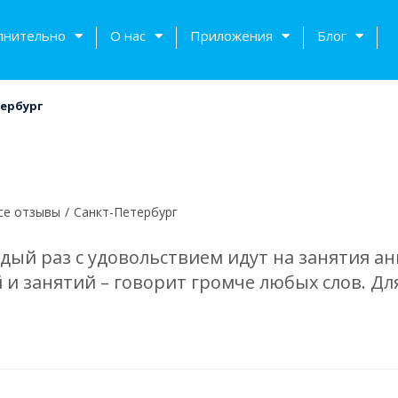
лнительно
О нас
Приложения
Блог
ербург
се отзывы
/
Санкт-Петербург
каждый раз с удовольствием идут на занятия а
и занятий – говорит громче любых слов. Дл
тов