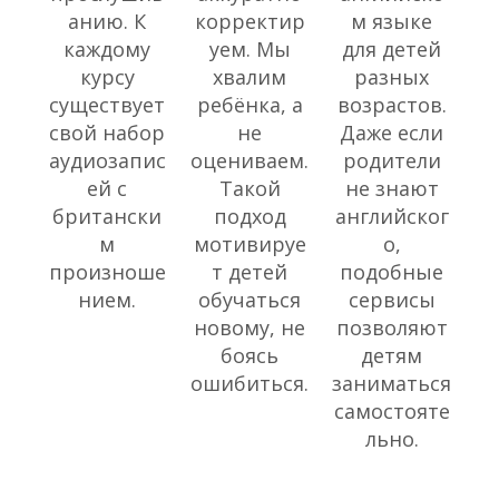
анию. К
корректир
м языке
каждому
уем. Мы
для детей
курсу
хвалим
разных
существует
ребёнка, а
возрастов.
свой набор
не
Даже если
аудиозапис
оцениваем.
родители
ей с
Такой
не знают
британски
подход
английског
м
мотивируе
о,
произноше
т детей
подобные
нием.
обучаться
сервисы
новому, не
позволяют
боясь
детям
ошибиться.
заниматься
самостояте
льно.