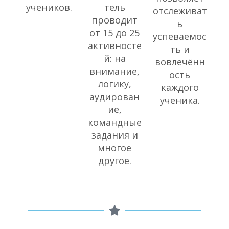
учеников.
тель
отслеживат
проводит
ь
от 15 до 25
успеваемос
активносте
ть и
й: на
вовлечённ
внимание,
ость
логику,
каждого
аудирован
ученика.
ие,
командные
задания и
многое
другое.