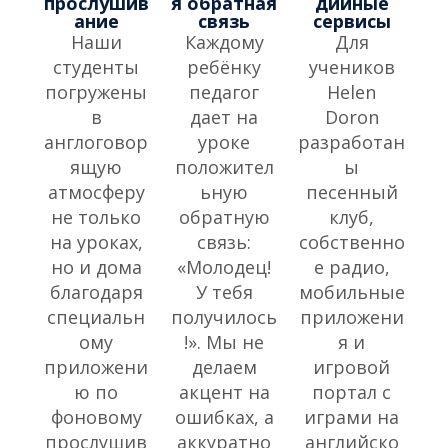
прослушив
я обратная
дийные
ание
связь
сервисы
Наши
Каждому
Для
студенты
ребёнку
учеников
погружены
педагог
Helen
в
дает на
Doron
англоговор
уроке
разработан
ящую
положител
ы
атмосферу
ьную
песенный
не только
обратную
клуб,
на уроках,
связь:
собственно
но и дома
«Молодец!
е радио,
благодаря
У тебя
мобильные
специальн
получилось
приложени
ому
!». Мы не
я и
приложени
делаем
игровой
ю по
акцент на
портал с
фоновому
ошибках, а
играми на
прослушив
аккуратно
английско