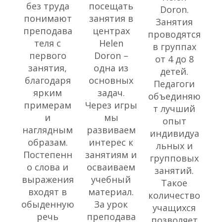
без труда
посещать
Doron.
понимают
занятия в
Занятия
преподава
центрах
проводятся
теля с
Helen
в группах
первого
Doron –
от 4 до 8
занятия,
одна из
детей.
благодаря
основных
Педагоги
ярким
задач.
объединяю
примерам
Через игры
т лучший
и
мы
опыт
наглядным
развиваем
индивидуа
образам.
интерес к
льных и
Постепенн
занятиям и
групповых
о слова и
осваиваем
занятий.
выражения
учебный
Такое
входят в
материал.
количество
обыденную
За урок
учащихся
речь
преподава
позволяет