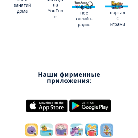
на
занятий
Свой
Фирмен
YouTub
дома
портал
ное
e
с
онлайн-
играми
радио
Наши фирменные
приложения: