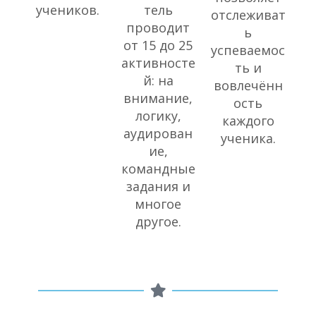
учеников.
тель
отслеживат
проводит
ь
от 15 до 25
успеваемос
активносте
ть и
й: на
вовлечённ
внимание,
ость
логику,
каждого
аудирован
ученика.
ие,
командные
задания и
многое
другое.