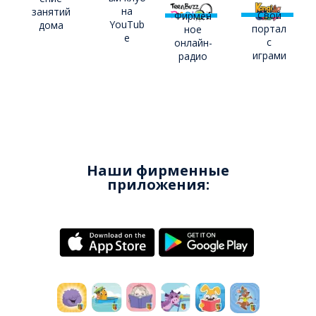
на
занятий
Свой
Фирмен
YouTub
дома
портал
ное
e
с
онлайн-
играми
радио
Наши фирменные
приложения: