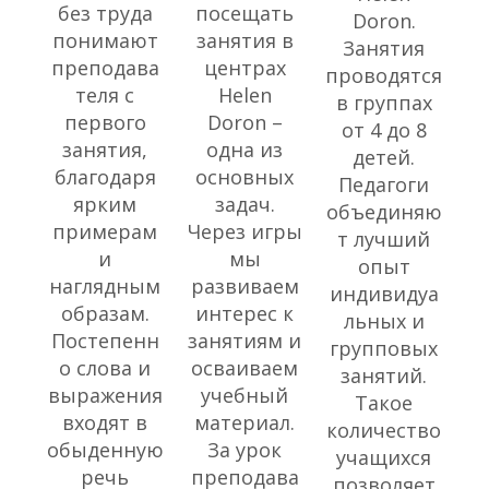
без труда
посещать
Doron.
понимают
занятия в
Занятия
преподава
центрах
проводятся
теля с
Helen
в группах
первого
Doron –
от 4 до 8
занятия,
одна из
детей.
благодаря
основных
Педагоги
ярким
задач.
объединяю
примерам
Через игры
т лучший
и
мы
опыт
наглядным
развиваем
индивидуа
образам.
интерес к
льных и
Постепенн
занятиям и
групповых
о слова и
осваиваем
занятий.
выражения
учебный
Такое
входят в
материал.
количество
обыденную
За урок
учащихся
речь
преподава
позволяет