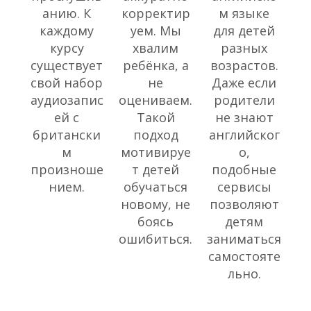
анию. К
корректир
м языке
каждому
уем. Мы
для детей
курсу
хвалим
разных
существует
ребёнка, а
возрастов.
свой набор
не
Даже если
аудиозапис
оцениваем.
родители
ей с
Такой
не знают
британски
подход
английског
м
мотивируе
о,
произноше
т детей
подобные
нием.
обучаться
сервисы
новому, не
позволяют
боясь
детям
ошибиться.
заниматься
самостояте
льно.