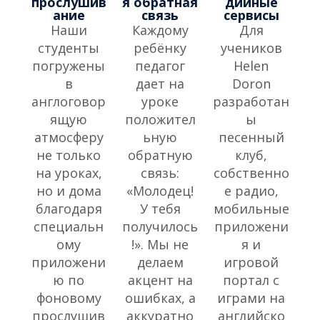
прослушив
я обратная
дийные
ание
связь
сервисы
Наши
Каждому
Для
студенты
ребёнку
учеников
погружены
педагог
Helen
в
дает на
Doron
англоговор
уроке
разработан
ящую
положител
ы
атмосферу
ьную
песенный
не только
обратную
клуб,
на уроках,
связь:
собственно
но и дома
«Молодец!
е радио,
благодаря
У тебя
мобильные
специальн
получилось
приложени
ому
!». Мы не
я и
приложени
делаем
игровой
ю по
акцент на
портал с
фоновому
ошибках, а
играми на
прослушив
аккуратно
английско