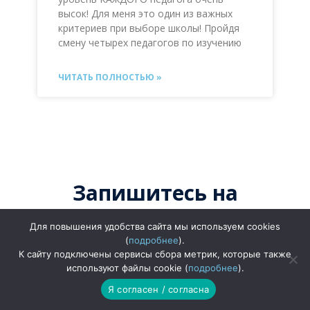
высок! Для меня это один из важных
критериев при выборе школы! Пройдя
смену четырех педагогов по изучению
ЧИТАТЬ ПОЛНОСТЬЮ »
Запишитесь на
пробный урок
Для повышения удобства сайта мы используем cookies
английского!
(
подробнее
).
К сайту подключены сервисы сбора метрик, которые также
используют файлы cookie (
подробнее
).
Вы можете оценить методику
Я согласен / согласна
Helen Doron на пробном уроке