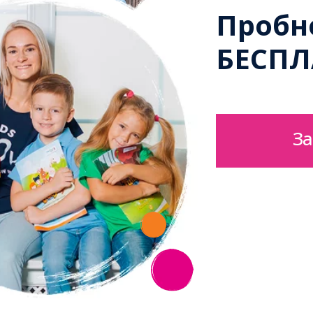
Пробн
БЕСП
З