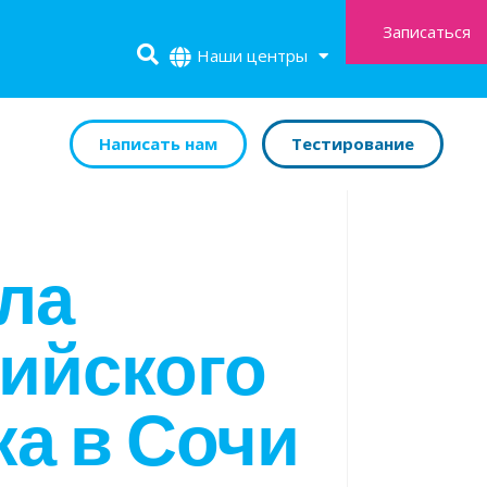
Записаться
Наши центры
Написать нам
Тестирование
ла
лийского
а в Сочи