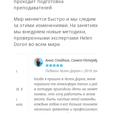
проходит подготовка
преподавателей:
Мир меняется быстро и мы следим
за этими изменениями. На занятиях
мы внедряем новые методики,
проверенными экспертами Helen
Doron во всем мире.
Анна Стадник, Санкт-Петербург





да,
Педагог Хелен Дорон с 2016 года
Когда я пришла в Хелен Дорон, меня
поразила та атмосфера тепла и радости,
Изна
в которую приходили дети на занятия. Я
ёд. К
педа
поняла, что хочу работать в этом
момен
месте, быть частью этой команды. С
ых
сдел
каждым годом я все больше понимаю,
ичего
откр
насколько грамотно и профессионально
т
дейс