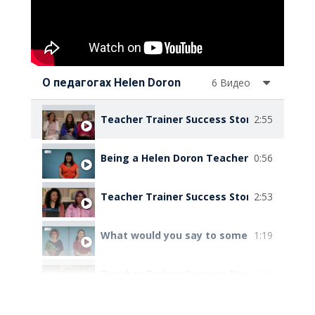
О педагогах Helen Doron
6 Видео
2:55
Teacher Train
Being a Helen Doron Teacher is ...
0:56
2:53
Teacher Train
What would you say to someone who is th
1:19
2:26
Teacher Train
What is the best thing about being a Hel
1:08