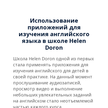
Colour Shake | Songs for Childre
3:00
Использование
Brush the Teeth | English Songs 
2:22
приложений для
изучения английского
The Red Planet | Science Songs f
3:29
языка в школе Helen
Doron
The Seed Cycle | Science Songs f
1:52
Школа Helen Doron одной из первых
Map Maker | Science Songs for Ch
1:50
стала применять приложения для
изучения английского для детей в
своей практике. На данный момент
прослушивание аудиозаписей,
просмотр видео и выполнение
небольших увлекательных заданий
на английском стало неотъемлемой
частью каждого курса.