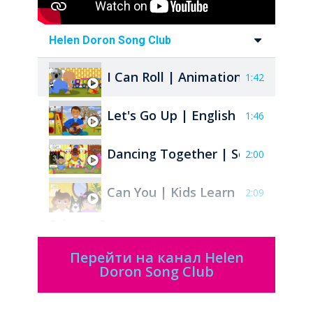
Helen Doron Song Club
I Can Roll | Animations for Child
1:42
Let's Go Up | English Songs for K
1:46
Dancing Together | Songs for Chi
2:00
Can You | Kids Learn English Son
2:09
Science Songs
I Don't Eat Beet
Перейти на канал Helen
2:08
Doron Song Club
The 4 Seasons | Songs for Childr
2:12