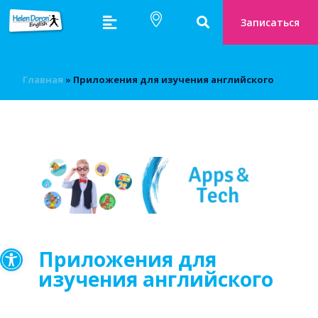
Записаться
Главная
»
Приложения для изучения английского
Открыть панель инструмен
Приложения для
изучения английского