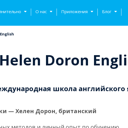
лнительно
О нас
Приложения
Блог
English
Helen Doron Engl
 международная школа английского
тов
и — Хелен Дорон, британский
чных методов и личный опыт по обучению