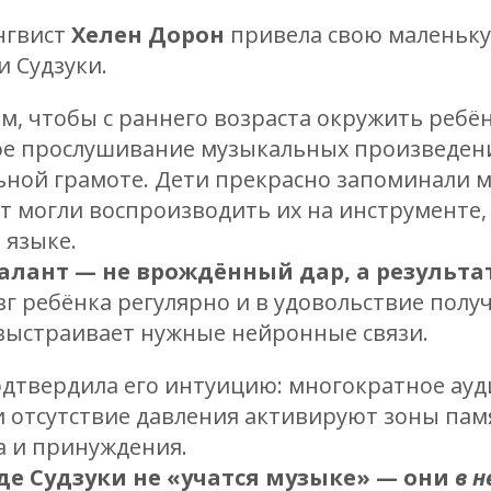
ингвист
Хелен Дорон
привела свою маленьку
 Судзуки.
м, чтобы с раннего возраста окружить ребён
ое прослушивание музыкальных произведений
ьной грамоте. Дети прекрасно запоминали 
от могли
воспроизводить их на инструменте, 
 языке.
алант — не врождённый дар, а результа
озг ребёнка регулярно и в удовольствие пол
 выстраивает нужные нейронные связи.
дтвердила его интуицию: многократное ауд
и отсутствие давления активируют зоны пам
а и принуждения.
де Судзуки не «учатся музыке» — они
в 