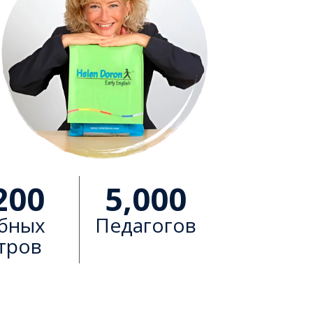
200
5,000
бных
Педагогов
тров