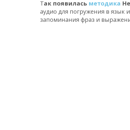
Т
ак появилась
методика
He
аудио для погружения в язык и
запоминания фраз и выражен