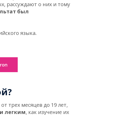
х, рассуждают о них и тому
ультат был
йского языка.
ron
ой?
т трех месяцев до 19 лет,
 и легким
, как изучение их