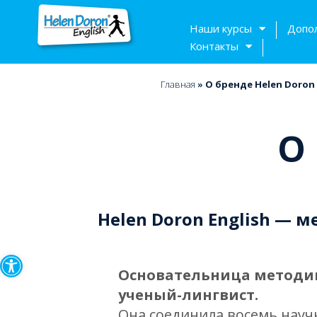
Наши курсы
Допо
Контакты
Главная
»
О бренде Helen Doron 
О 
Helen Doron English —
Открыть панель инструмен
Основательница методик
ученый-лингвист.
Она соединила восемь нау