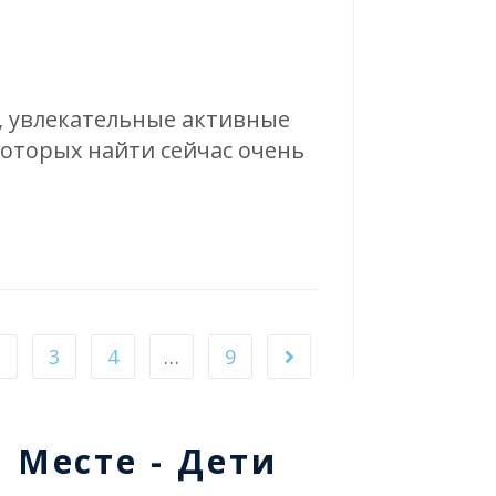
й, увлекательные активные
которых найти сейчас очень
2
3
4
…
9
м Месте - Дети