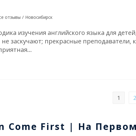
се отзывы
/
Новосибирск
одика изучения английского языка для дете
о не заскучают; прекрасные преподаватели, 
 приятная…
1
n Come First | На Перво