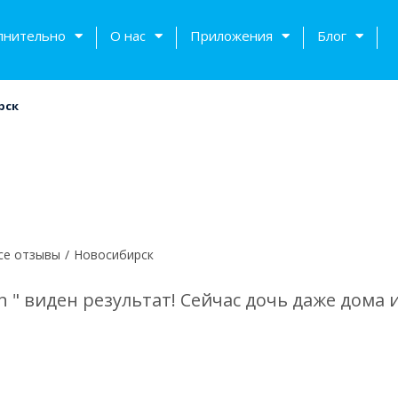
лнительно
О нас
Приложения
Блог
рск
се отзывы
/
Новосибирск
n " виден результат! Сейчас дочь даже дома 
тов