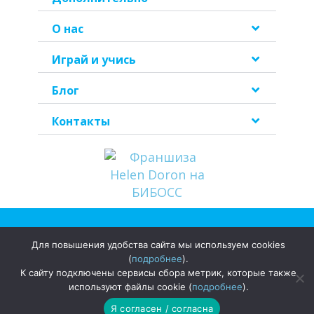
О нас
Играй и учись
Блог
Контакты
Политика
Для повышения удобства сайта мы используем cookies
конфиденциальности
(
подробнее
).
К сайту подключены сервисы сбора метрик, которые также
©2026
ООО «Хелен Дорон Раша»
| Все права защищены
используют файлы cookie (
подробнее
).
Я согласен / согласна