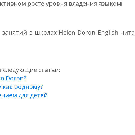
ективном росте уровня владения языком!
занятий в школах Helen Doron English чит
ы следующие статьи:
en Doron?
у как родному?
ением для детей