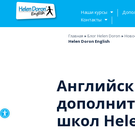
Наши курсы
Допо
Контакты
Главная
»
Блог Helen Doron
»
Ново
Helen Doron English
Английск
дополнит
Открыть панель инструмен
школ Hele