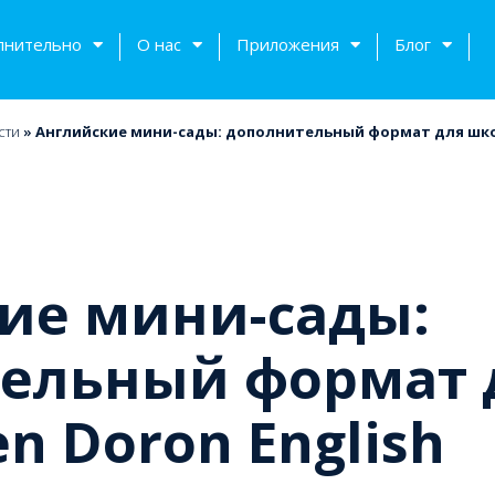
лнительно
О нас
Приложения
Блог
сти
»
Английские мини-сады: дополнительный формат для шк
ие мини-сады:
ельный формат 
тов
n Doron English