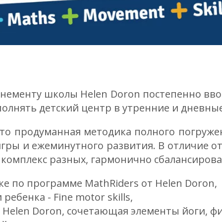
ементу школы Helen Doron постепенно ввод
полнять детский центр в утренние и дневные
это продуманная методика полного погруже
гры и ежеминутного развития. В отличие от
я комплекс разных, гармонично сбалансиров
е по программе MathRiders от Helen Doron,
ебенка - Fine motor skills,
Helen Doron, сочетающая элементы йоги, фит