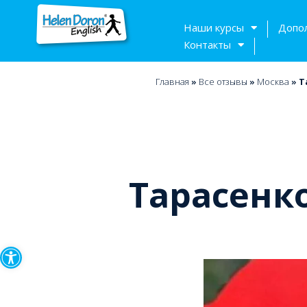
Наши курсы
Допо
Контакты
Главная
»
Bсе отзывы
»
Москва
»
Т
Тарасенк
Открыть панель инструмен