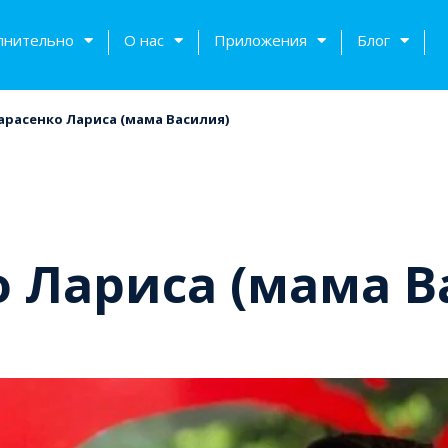
лнительно
О нас
Приложения
Блог
арасенко Лариса (мама Василия)
о Лариса (мама В
тов