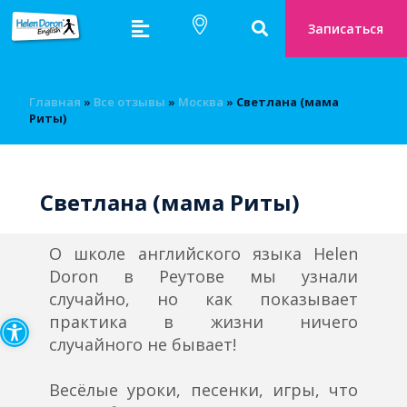
Записаться
Главная
»
Bсе отзывы
»
Москва
»
Светлана (мама
Риты)
Светлана (мама Риты)
О школе английского языка Helen
Doron в Реутове мы узнали
случайно, но как показывает
Открыть панель инструмен
практика в жизни ничего
случайного не бывает!
⠀
Весёлые уроки, песенки, игры, что