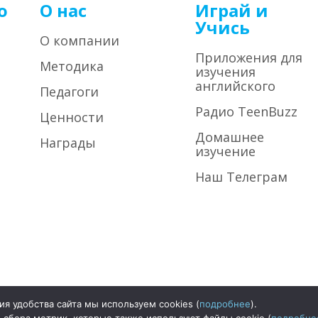
о
О нас
Играй и
Учись
О компании
Приложения для
Методика
изучения
английского
Педагоги
Радио TeenBuzz
Ценности
Домашнее
Награды
изучение
Наш Телеграм
я удобства сайта мы используем cookies (
подробнее
).
©2026
ООО 