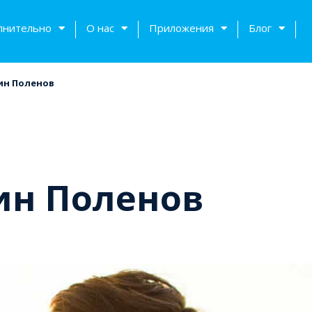
лнительно
О нас
Приложения
Блог
ин Поленов
ин Поленов
тов