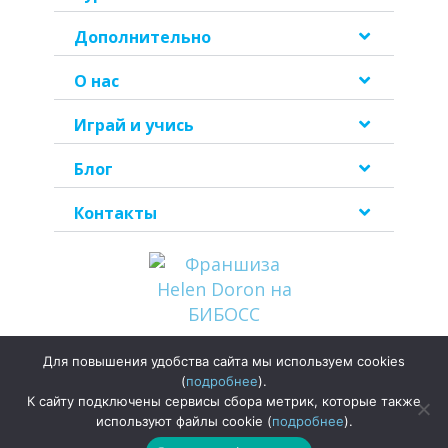
Дополнительно
О нас
Играй и учись
Блог
Контакты
Для повышения удобства сайта мы используем cookies
Политика
(
подробнее
).
конфиденциальности
К сайту подключены сервисы сбора метрик, которые также
используют файлы cookie (
подробнее
).
©2026
ООО «Хелен Дорон Раша»
| Все права защищены