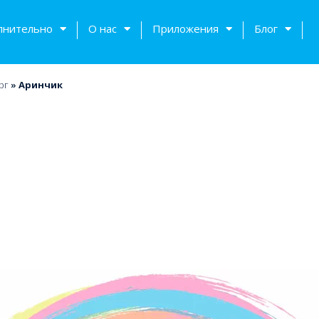
лнительно
О нас
Приложения
Блог
рг
»
Аринчик
тов