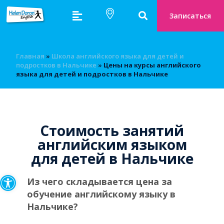
Записаться
Главная
»
Школа английского языка для детей и
подростков в Нальчике
»
Цены на курсы английского
языка для детей и подростков в Нальчике
Стоимость занятий
английским языком
для детей в Нальчике
Открыть панель инструмен
Из чего складывается цена за
обучение английскому языку в
Нальчике?