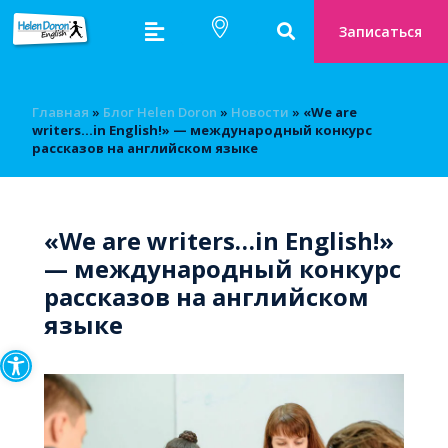
Записаться
Главная
»
Блог Helen Doron
»
Новости
»
«We are
writers…in English!» — международный конкурс
рассказов на английском языке
«We are writers…in English!»
— международный конкурс
рассказов на английском
языке
Открыть панель инструмен