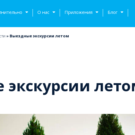
лнительно
О нас
Приложения
Блог
сти
»
Выездные экскурсии летом
 экскурсии лето
тов