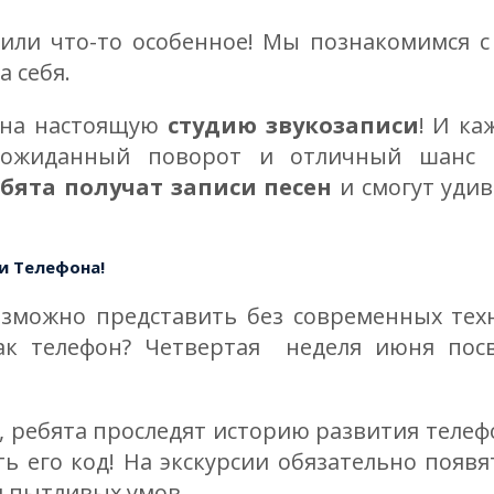
или что-то особенное! Мы познакомимся 
 себя.
 на настоящую
студию звукозаписи
! И к
еожиданный поворот и отличный шанс 
бята получат записи песен
и смогут удив
зеи Телефона!
зможно представить без современных техн
как телефон? Четвертая неделя июня по
, ребята проследят историю развития телеф
ть его код! На экскурсии обязательно появ
и пытливых умов.