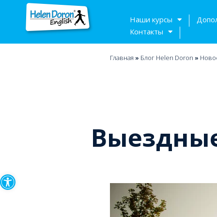
Наши курсы
Допо
Контакты
Главная
»
Блог Helen Doron
»
Ново
Выездные
Открыть панель инструмен