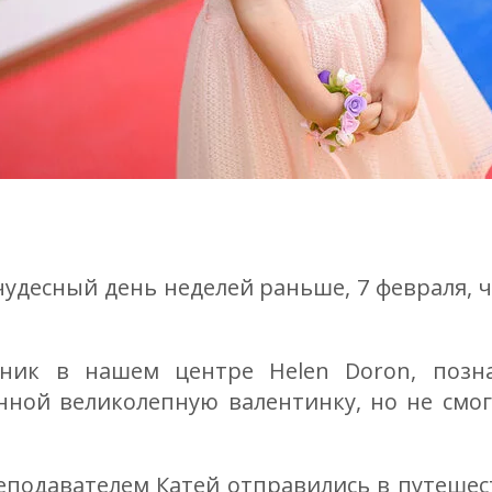
десный день неделей раньше, 7 февраля, ч
дник в нашем центре Helen Doron, позн
ной великолепную валентинку, но не смог 
еподавателем Катей отправились в путешес