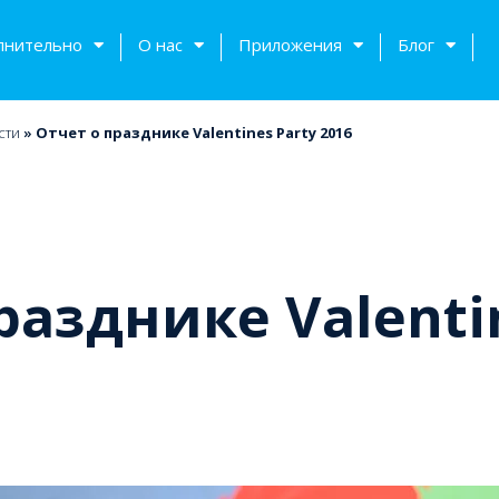
лнительно
О нас
Приложения
Блог
сти
»
Отчет о празднике Valentines Party 2016
разднике Valenti
тов