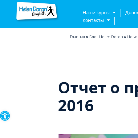
Наши курсы
Допо
Контакты
Главная
»
Блог Helen Doron
»
Ново
Отчет о п
2016
Открыть панель инструмен