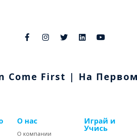
n Come First | На Перво
о
О нас
Играй и
Учись
О компании