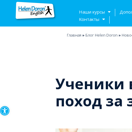
Наши курсы
Допо
Контакты
Главная
»
Блог Helen Doron
»
Ново
Ученики 
поход за
Открыть панель инструмен