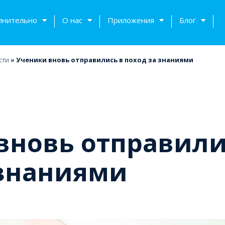
лнительно
О нас
Приложения
Блог
сти
»
Ученики вновь отправились в поход за знаниями
вновь отправили
 знаниями
тов