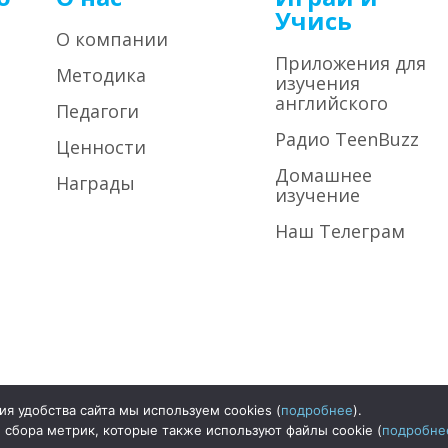
Учись
О компании
Приложения для
Методика
изучения
английского
Педагоги
Радио TeenBuzz
Ценности
Домашнее
Награды
изучение
Наш Телеграм
я удобства сайта мы используем cookies (
подробнее
).
©2026
ООО 
 сбора метрик, которые также используют файлы cookie (
подробне