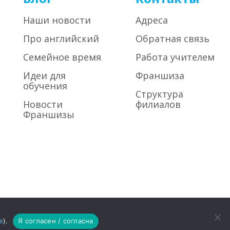
Наши новости
Адреса
Про английский
Обратная связь
Семейное время
Работа учителем
Идеи для
Франшиза
обучения
Структура
Новости
филиалов
Франшизы
«Хелен Дорон Раша»
| Все права защищены
е
).
Я согласен / согласна