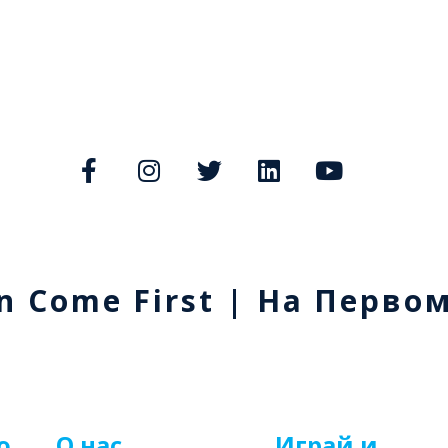
n Come First | На Перво
о
О нас
Играй и