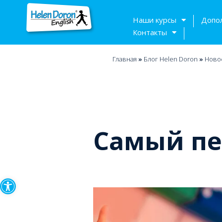
Наши курсы
Допо
Контакты
Главная
»
Блог Helen Doron
»
Ново
Самый пе
Открыть панель инструмен