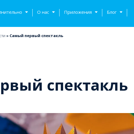
лнительно
О нас
Приложения
Блог
сти
»
Самый первый спектакль
рвый спектакль
тов