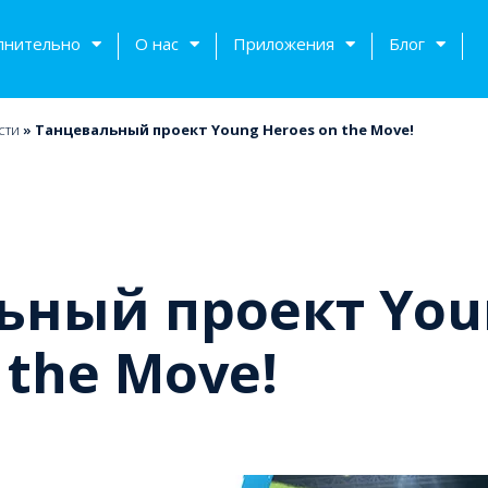
лнительно
О нас
Приложения
Блог
сти
»
Танцевальный проект Young Heroes on the Move!
ьный проект You
 the Move!
тов