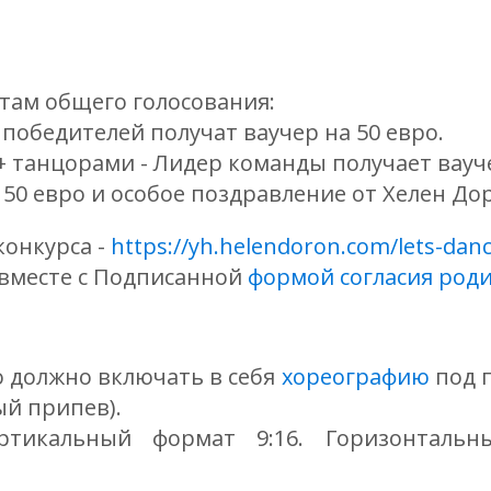
там общего голосования:
 победителей получат ваучер на 50 евро.
4+ танцорами - Лидер команды получает вауче
 50 евро и особое поздравление от Хелен До
конкурса -
https://yh.helendoron.com/lets-danc
 вместе с Подписанной
формой согласия род
о должно включать в себя
хореографию
под п
й припев).
ртикальный формат 9:16. Горизонтальн