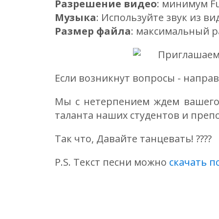
Разрешение видео
: минимум Ful
Музыка
: Используйте звук из в
Размер файла
: максимальный р
Если возникнут вопросы - напра
Мы с нетерпением ждем вашего 
таланта наших студентов и препод
Так что, Давайте танцевать! ????
P.S. Текст песни можно
скачать п