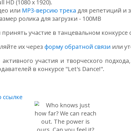
l HD (1080 x 1920).
идео или
MP3-версию трека
для репетиций и з
азмер ролика для загрузки - 100MB
вляйте их через
форму обратной связи
или ут
активного участия и творческого подхода,
авателей в конкурсе "Let's Dance!".
о ссылке