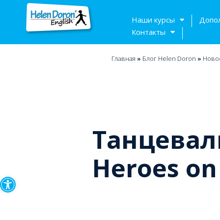
Наши курсы
Допо
Контакты
Главная
»
Блог Helen Doron
»
Ново
Танцевал
Heroes on
Открыть панель инструмен