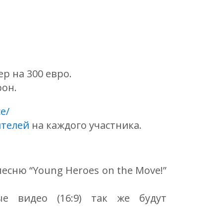
р на 300 евро.
рон.
e/
ителей
на каждого участника.
есню “Young Heroes on the Move!”
ые видео (16:9) так же будут