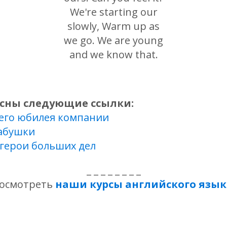
есны следующие ссылки:
него юбилея компании
абушки
 герои больших дел
_ _ _ _ _ _ _ _
осмотреть
наши курсы английского язык