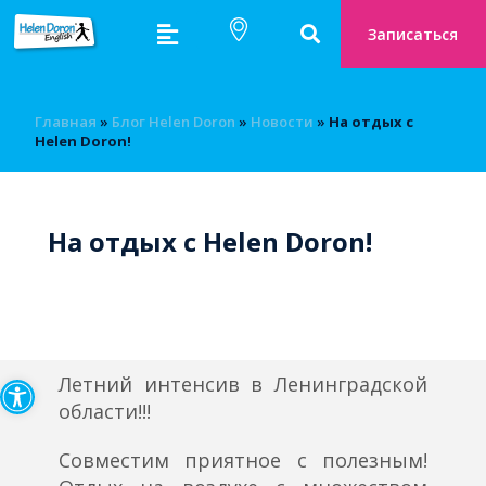
Записаться
Главная
»
Блог Helen Doron
»
Новости
»
На отдых с
Helen Doron!
На отдых с Helen Doron!
Открыть панель инструмен
Летний интенсив в Ленинградской
области!!!
Совместим приятное с полезным!