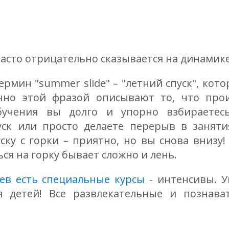
часто отрицательно сказывается на динамике
ермин "summer slide" – "летний спуск", кот
чно этой фразой описывают то, что про
бучения вы долго и упорно взбираете
пуск или просто делаете перерыв в заняти
ску с горки – приятно, но вы снова внизу!
ся на горку бывает сложно и лень.
цев есть специальные курсы
- интенсивы. У
я детей! Все развлекательные и познав