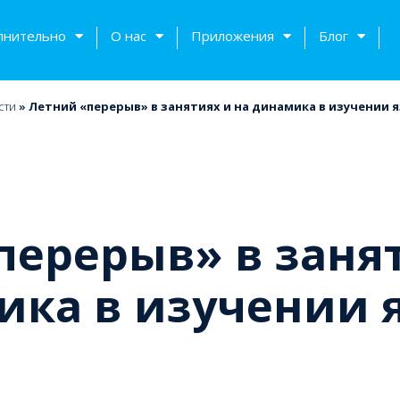
лнительно
О нас
Приложения
Блог
сти
»
Летний «перерыв» в занятиях и на динамика в изучении 
перерыв» в заня
ика в изучении 
тов