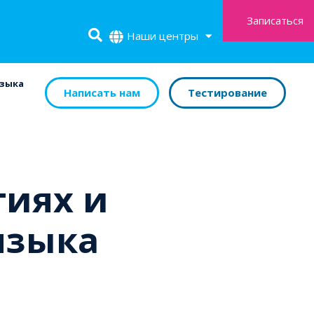
Записаться
Наши центры
языка
Написать нам
Тестирование
тиях и
языка