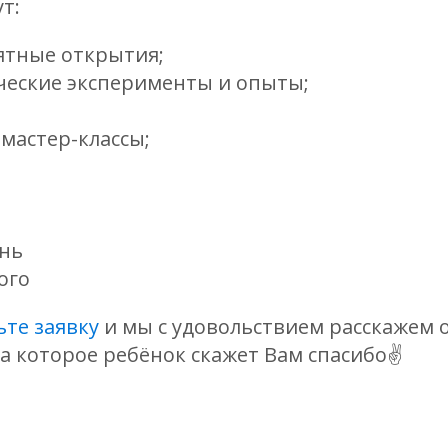
т:
ятные открытия;
ческие эксперименты и опыты;
мастер-классы;
ень
ого
ьте заявку
и мы с удовольствием расскажем о
 за которое ребёнок скажет Вам спасибо✌