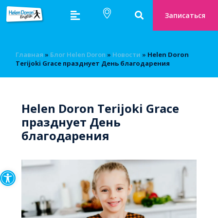
Записаться
Главная
»
Блог Helen Doron
»
Новости
»
Helen Doron
Terijoki Grace празднует День благодарения
Helen Doron Terijoki Grace
празднует День
благодарения
Открыть панель инструмен