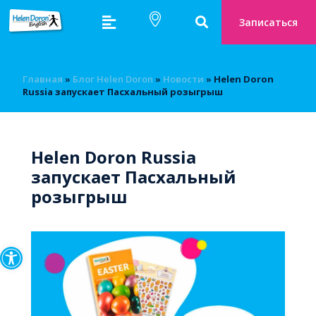
Записаться
Главная
»
Блог Helen Doron
»
Новости
»
Helen Doron
Russia запускает Пасхальный розыгрыш
Helen Doron Russia
запускает Пасхальный
розыгрыш
Открыть панель инструмен