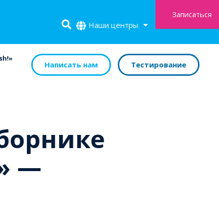
Записаться
Наши центры
sh!»
Написать нам
Тестирование
сборнике
!» —