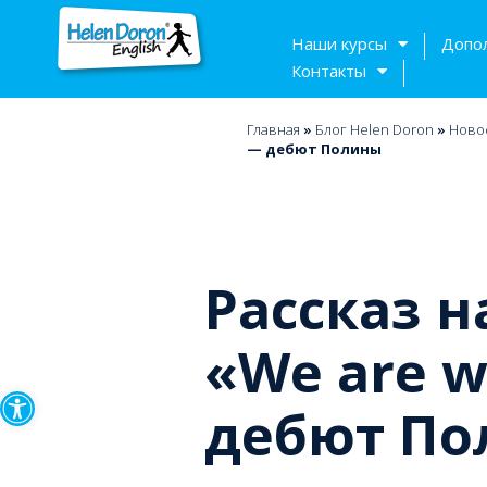
Наши курсы
Допо
Контакты
Главная
»
Блог Helen Doron
»
Ново
— дебют Полины
Рассказ н
«We are w
Открыть панель инструмен
дебют П