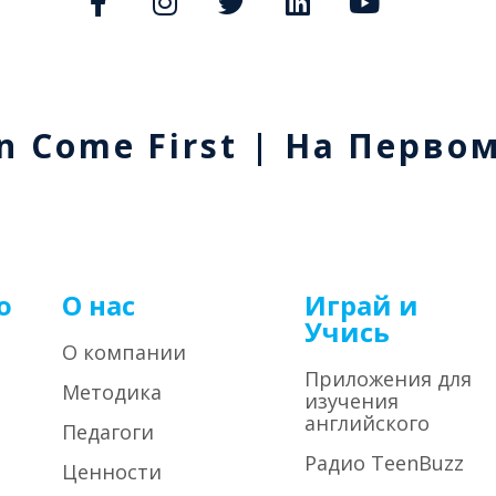
n Come First | На Перво
о
О нас
Играй и
Учись
О компании
Приложения для
Методика
изучения
английского
Педагоги
Радио TeenBuzz
Ценности