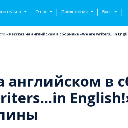
лнительно
О нас
Приложения
Блог
сти
»
Рассказ на английском в сборнике «We are writers…in Engli
а английском в 
riters…in English
тов
олины