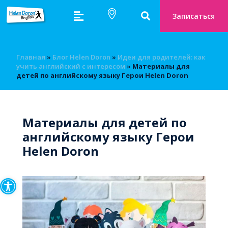
Записаться
Главная
»
Блог Helen Doron
»
Идеи для родителей: как
учить английский с интересом
»
Материалы для
детей по английскому языку Герои Helen Doron
Материалы для детей по
английскому языку Герои
Helen Doron
Открыть панель инструмен