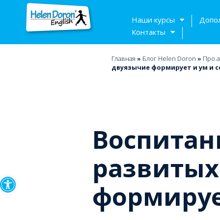
Наши курсы
Допо
Контакты
Главная
»
Блог Helen Doron
»
Про а
двуязычие формирует и ум и 
Воспитан
развитых
Открыть панель инструмен
формируе