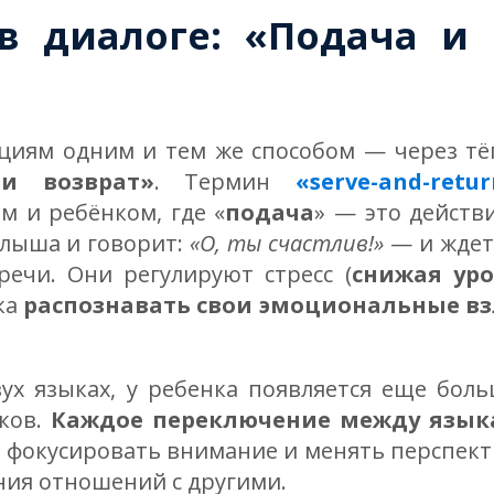
в диалоге: «Подача и 
оциям одним и тем же способом — через т
и возврат»
. Термин
«serve-and-retu
м и ребёнком, где «
подача
» — это действи
алыша и говорит:
«О, ты счастлив!»
— и ждет 
ечи. Они регулируют стресс (
снижая уро
ка
распознавать свои эмоциональные вз
вух языках, у ребенка появляется еще бол
ков.
Каждое переключение между язык
, фокусировать внимание и менять перспек
ния отношений с другими.