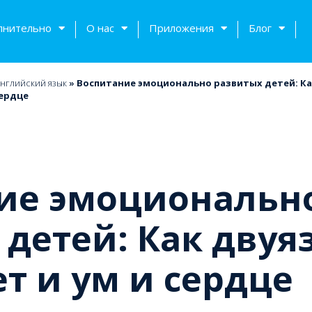
лнительно
О нас
Приложения
Блог
нглийский язык
»
Воспитание эмоционально развитых детей: Ка
сердце
ие эмоциональн
 детей: Как дву
тов
т и ум и сердце