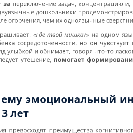
т за
переключение задач, концентрацию и, 
 двуязычные дошкольники продемонстриров
сле огорчения, чем их одноязычные сверстни
прашивает:
«Где твой мишка?
» на одном язы
енка сосредоточенности, но он чувствует 
д улыбкой и обнимает, говоря что-то ласко
ледует утешение,
помогает формировани
очему эмоциональный ин
3 лет
я превосходят преимущества когнитивног