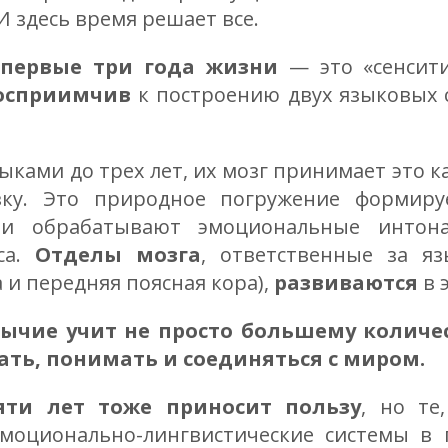
 здесь время решает все.
о
первые три года жизни
— это «сенсити
осприимчив
к построению двух языковых с
зыками до трех лет, их мозг принимает это к
зку. Это природное погружение формир
ни обрабатывают эмоциональные интон
сса.
Отделы мозга
, ответственные за я
 и передняя поясная кора),
развиваются
в 
ычие учит не просто большему количе
ать, понимать и соединяться с миром.
яти лет тоже приносит пользу
, но те
 эмоционально-лингвистические системы в