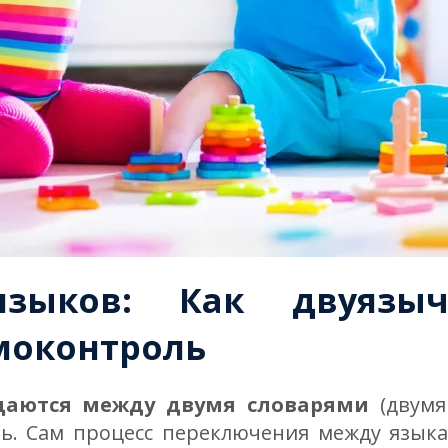
языков: Как двуязыч
моконтроль
щаются между двумя словарями
(двумя
ь. Сам процесс переключения между языка