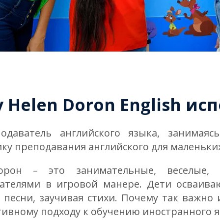
у Helen Doron English ис
одаватель английского языка, занимаяс
ку преподавания английского для маленьких
орон – это занимательные, веселые, 
телями в игровой манере. Дети осваиваю
 песни, заучивая стихи. Почему так важно 
ивному подходу к обучению иностранного я