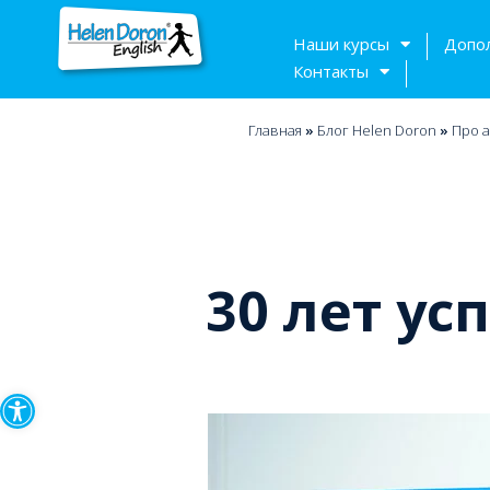
Наши курсы
Допо
Контакты
Главная
»
Блог Helen Doron
»
Про а
30 лет усп
Открыть панель инструмен