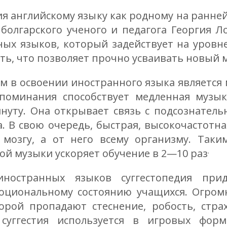
ния английскому языку как родному на ранне
олгарского ученого и педагога Георгия Ло
ых языков, который задействует на уровне
ть, что позволяет прочно усваивать новый 
 в освоении иностранного языка является 
поминания способствует медленная музыка
инуту. Она открывает связь с подсознате
. В свою очередь, быстрая, высокочастотна
мозгу, а от него всему организму. Таким
.
ой музыки ускоряет обучение в 2—10 раз
остранных языков суггестопедия при
оциональному состоянию учащихся. Огром
рой пропадают стеснение, робость, стра
суггестия используется в игровых форм