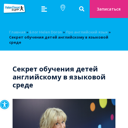
Записаться
Главная
»
Блог Helen Doron
»
Про английский язык
»
Секрет обучения детей английскому в языковой
среде
Секрет обучения детей
английскому в языковой
среде
Открыть панель инструмен