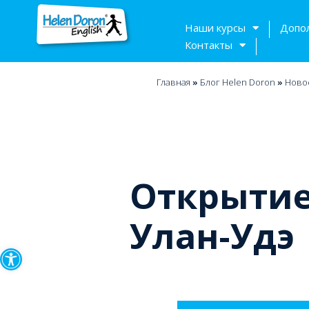
Наши курсы
Допо
Контакты
Главная
»
Блог Helen Doron
»
Ново
Открытие
Улан-Удэ
Открыть панель инструмен