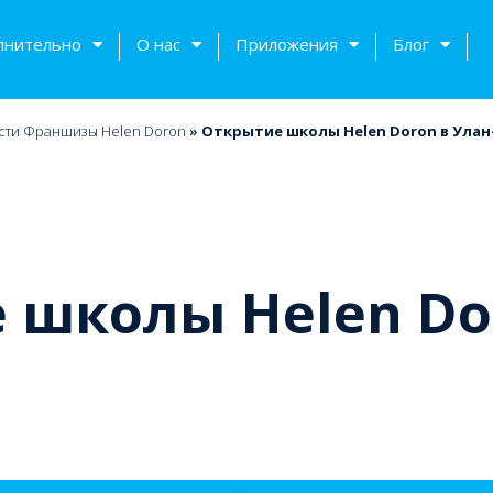
лнительно
О нас
Приложения
Блог
сти Франшизы Helen Doron
»
Открытие школы Helen Doron в Улан
 школы Helen Do
тов