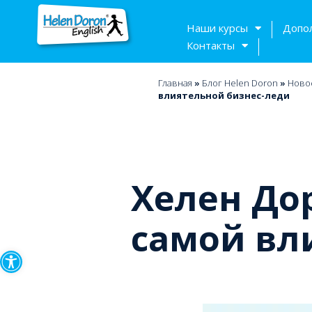
Наши курсы
Допо
Контакты
Главная
»
Блог Helen Doron
»
Ново
влиятельной бизнес-леди
Хелен До
самой вл
Открыть панель инструмен