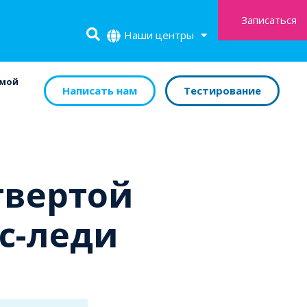
Записаться
Наши центры
амой
Написать нам
Тестирование
твертой
с-леди