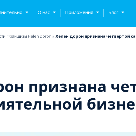
лнительно
О нас
Приложения
Блог
сти Франшизы Helen Doron
»
Хелен Дорон признана четвертой с
рон признана че
иятельной бизне
тов