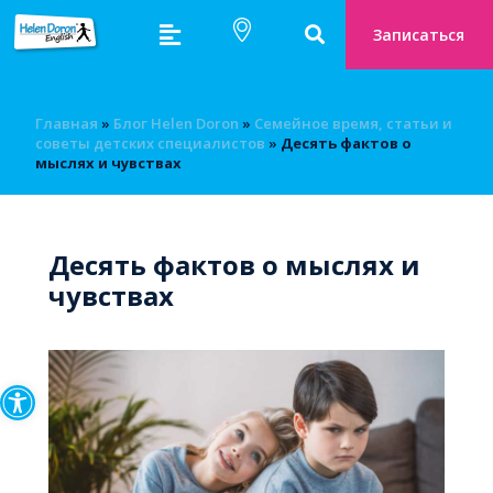
Записаться
Главная
»
Блог Helen Doron
»
Семейное время, статьи и
советы детских специалистов
»
Десять фактов о
мыслях и чувствах
Десять фактов о мыслях и
чувствах
Открыть панель инструмен