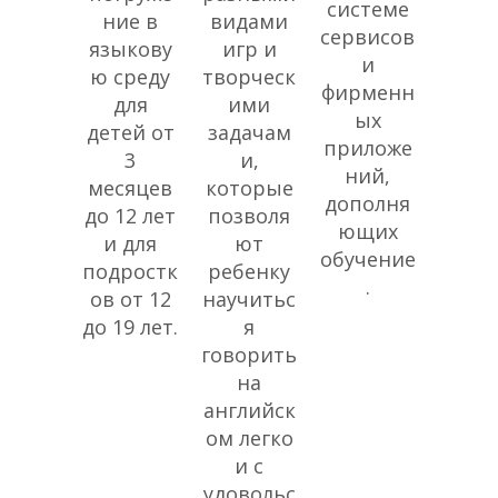
системе
ние в
видами
сервисов
языкову
игр и
и
ю среду
творческ
фирменн
для
ими
ых
детей от
задачам
приложе
3
и,
ний,
месяцев
которые
дополня
до 12 лет
позволя
ющих
и для
ют
обучение
подростк
ребенку
.
ов от 12
научитьс
до 19 лет.
я
говорить
на
английск
ом легко
и с
удовольс