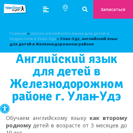
Записаться
Главная
»
Школа английского языка для детей и
подростков в Улан-Удэ
»
Улан-Удэ, английский язык
для детей в Железнодорожном районе
Английский язык
для детей в
Железнодорожном
районе г. Улан-Удэ
Открыть панель инструмен
Обучаем английскому языку
как второму
родному
детей в возрасте от 3 месяцев до
19 лет.