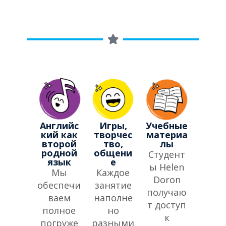
Английс
Игры,
Учебные
кий как
творчес
материа
второй
тво,
лы
родной
общени
Студент
язык
е
ы Helen
Мы
Каждое
Doron
обеспечи
занятие
получаю
ваем
наполне
т доступ
полное
но
к
погруже
разными