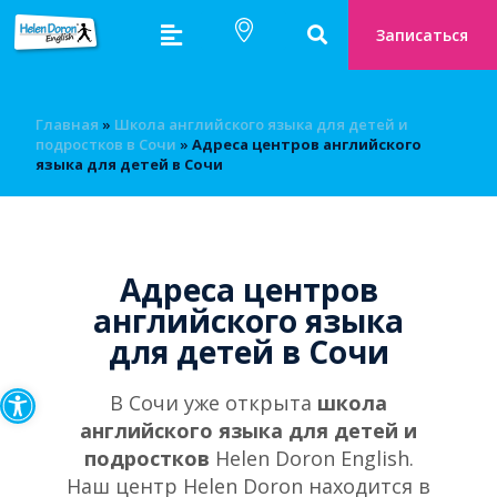
Записаться
Главная
»
Школа английского языка для детей и
подростков в Сочи
»
Адреса центров английского
языка для детей в Сочи
Адреса центров
английского языка
для детей в Сочи
Открыть панель инструмен
В Сочи уже открыта
школа
английского языка для детей и
подростков
Helen Doron English.
Наш центр Helen Doron находится в