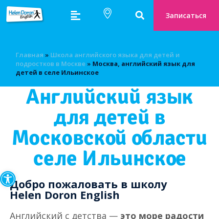
Записаться
Главная
»
Школа английского языка для детей и
подростков в Москве
»
Москва, английский язык для
детей в селе Ильинское
Английский язык
для детей в
Московской области
селе Ильинское
Открыть панель инструмен
Добро пожаловать в школу
Helen Doron English
Английский с детства —
это море радости