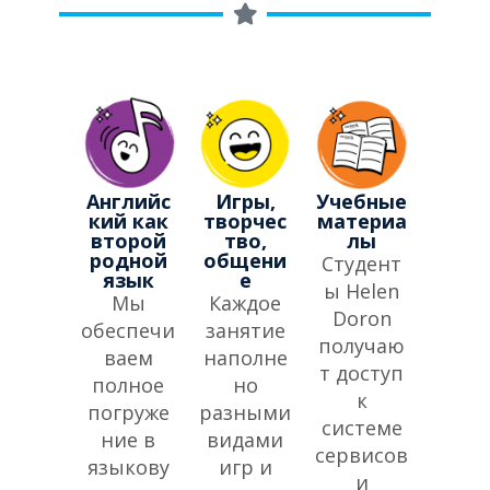
Английс
Игры,
Учебные
кий как
творчес
материа
второй
тво,
лы
родной
общени
Студент
язык
е
ы Helen
Мы
Каждое
Doron
обеспечи
занятие
получаю
ваем
наполне
т доступ
полное
но
к
погруже
разными
системе
ние в
видами
сервисов
языкову
игр и
и