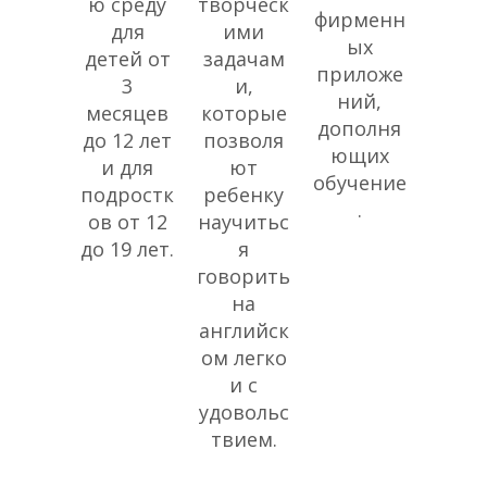
ю среду
творческ
фирменн
для
ими
ых
детей от
задачам
приложе
3
и,
ний,
месяцев
которые
дополня
до 12 лет
позволя
ющих
и для
ют
обучение
подростк
ребенку
.
ов от 12
научитьс
до 19 лет.
я
говорить
на
английск
ом легко
и с
удовольс
твием.