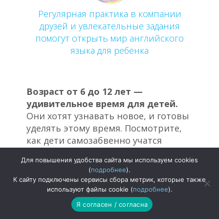
Регулярная практика в компании
друзей и увлекательные задания
помогут открыть мир английского
языка для ребенка
Возраст от 6 до 12 лет —
удивительное время для детей.
Они хотят узнавать новое, и готовы
уделять этому время. Посмотрите,
как дети самозабвенно учатся
конструировать роботов или
Для повышения удобства сайта мы используем cookies
кататься на велосипеде, не обращая
(
подробнее
).
внимания на синяки. Будет здорово,
К сайту подключены сервисы сбора метрик, которые также
если получится эту кипучую
используют файлы cookie (
подробнее
).
энергию направить также и на
Я согласен / согласна
изучение английского языка!